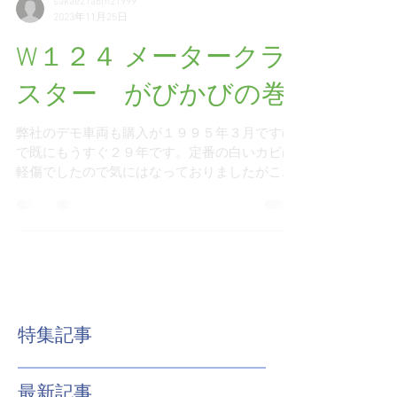
sakae21a6m21999
2023年11月25日
W１２４ メータークラ
スター がびかびの巻
弊社のデモ車両も購入が１９９５年３月ですの
で既にもうすぐ２９年です。定番の白いカビは
軽傷でしたので気にはなっておりましたがここ
数年放置してまいりました。 しかし徐々に症状
がひどくなりつつありメーター類の表示板に被
害が及んでしまうケースがあるため早目の処置
としてリペアに踏み切...
特集記事