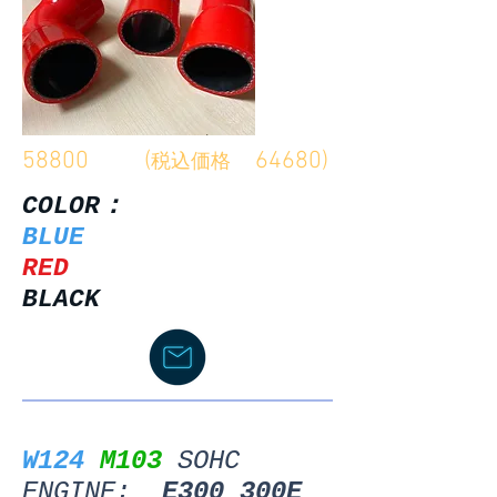
58800 (
64680)
税込価格
COLOR：
BLUE
RED
BLACK
W124
M103
SOHC
ENGINE:
E300 300E