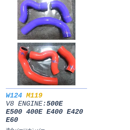
W124
M119
V8
ENGINE:
500E
E500
400E E400
E420
E60
適合パーツナンバー