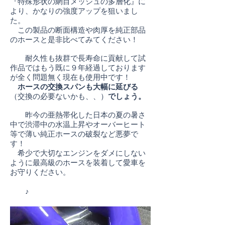
『特殊形状の網目メッシュの多層化』に
より、かなりの強度アップを狙いまし
た。​
この製品の断面構造や肉厚を純正部品
のホースと是非比べてみてください！​
耐久性も抜群で長寿命に貢献して試
作品ではもう既に９年経過しております
が全く問題無く現在も使用中です！
ホースの交換スパンも大幅に延びる
（交換の必要ないかも、、）
でしょう。
昨今の亜熱帯化した日本の夏の暑さ
中で渋滞中の水温上昇やオーバーヒート
等で薄い純正ホースの破裂など悪夢で
す！
希少で大切なエンジンをダメにしない
ように最高級のホースを装着して愛車を
お守りください。
♪