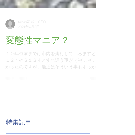
sakae21a6m21999
2021年6月3日
変態性マニア？
１０年位前までは市内を走行しているますとＷ
１２４やＳ１２４とすれ違う事が がそこそこ多
かったのですが、最近はそういう事もすっかり
少なくなりました。 たまにコンビニ駐車場やコ
インパーキングに駐車してあるのを見つける
と、 周囲をぐるっと一周して観察しオーナー様
の心意気を確かめた...