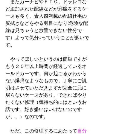
　またカーナビやＥＴＣ、ドラレコな
ど追加された配線などが邪魔をするケ
ースも多く、素人感満載の配線仕事の
尻拭きなどをやる羽目になり(危険な配
線は見ちゃうと放置できない性分で
す）よって気分↓っていうことが多いで
す。
　やってほしいというのは簡単ですが
もう２０年以上時間が経過しているオ
ールドカーです、何が起こるかわから
ない爆弾なようなもので、丁寧にご説
明はさせていただきますが完全に元に
戻らないケースがあり、できればやり
たくない修理（気持ち的にはというお
話です、好き嫌いはいけないのです
が、、）なのです。
　ただ、この修理するにあたって
自分