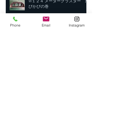
W１２４ メータークラスター が
びかびの巻
Phone
Email
Instagram
選択肢はいくつあるのか？エアー
ポンプ問題だ！
ＵＳ仕様 S124 3rd ブレーキランプ
キット
ボロボロでも捨てないで！！