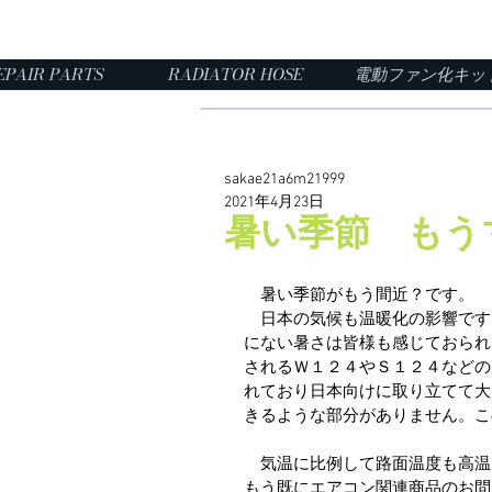
EPAIR PARTS
RADIATOR HOSE
電動ファン化キッ
sakae21a6m21999
2021年4月23日
暑い季節 もう
　暑い季節がもう間近？です。
　日本の気候も温暖化の影響です
にない暑さは皆様も感じておられ
されるＷ１２４やＳ１２４などの
れており日本向けに取り立てて大
きるような部分がありません。こ
　気温に比例して路面温度も高温
もう既にエアコン関連商品のお問