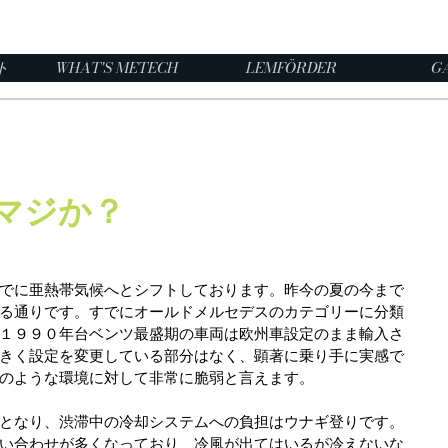
ト
WHAT'S METECH
LEMFÖRDER
G
マジか？
でに亜熱帯気候へとシフトしております。昨今の夏の今まで
る通りです。すでにオールドメルセデスのカテゴリーに分類
１９９０年台ベンツ最盛期の車両は欧州車設定のまま輸入さ
きく設定を変更している部分はなく、顕著に乗り手に実感で
のような環境に対して非常に脆弱と言えます。
となり、渋滞中の冷却システムへの負担はウナギ登りです。
い合わせが多くなっており、冷風が出てはいるが冷えないな