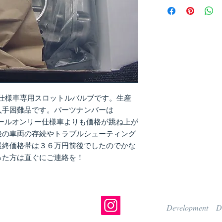
ASR仕様車専用スロットルバルブです。生産
入手困難品です。パーツナンバーは
ントロールオンリー仕様車よりも価格が跳ね上が
後の車両の存続やトラブルシューティング
最終価格帯は３６万円前後でしたのでかな
った方は直ぐにご連絡を！
Development De