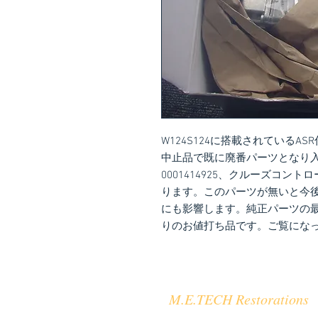
W124S124に搭載されている
中止品で既に廃番パーツとなり
0001414925、クルーズコ
ります。このパーツが無いと今
にも影響します。純正パーツの
りのお値打ち品です。ご覧にな
M.E.TECH Restorations