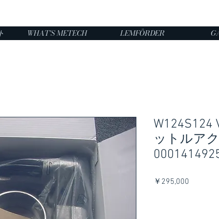
ト
WHAT'S METECH
LEMFÖRDER
G
W124S124 
ットルア
000141492
価
￥295,000
格